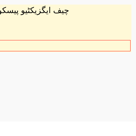
e PESCO & Others چیف ایگزیکٹیو پیسکو وغیرہ